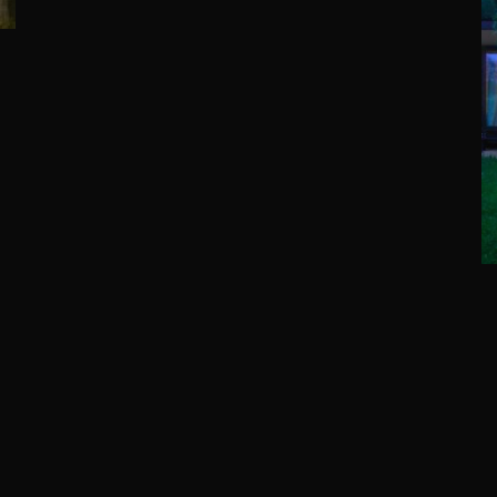
 coquet | architectes d.p.l.g. | 06 62 93 74 14 | contact@barres